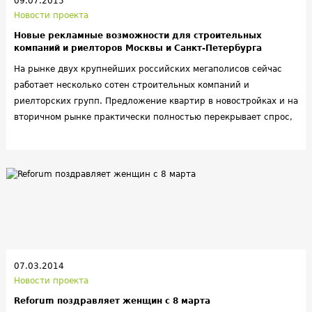
09.07.2015
Новости проекта
Новые рекламные возможности для строительных
компаний и риелторов Москвы и Санкт-Петербурга
На рынке двух крупнейших российских мегаполисов сейчас
работает несколько сотен строительных компаний и
риелторских групп. Предложение квартир в новостройках и на
вторичном рынке практически полностью перекрывает спрос,
временами даже превышая его. Поэтому как никогда актуален
вопрос поиска новых рекламных возможностей с
минимальными затратами. Методы размещения наружной
рекламы на улицах города и раздачи листовок несколько
устарели, на смену им приходит более эффективная реклама в
Интернете.
07.03.2014
Новости проекта
Reforum поздравляет женщин с 8 марта