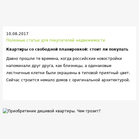
10.08.2017
Полезные статьи для покупателей недвижимости
Квартиры со свободной планировкой: стоит ли покупать
Давно прошли те времена, когда российские новостройки
напоминали друг друга, как близнецы, а одинаковые
лестничные клетки были окрашены в типовой приятный цвет.
Сейчас строится немало домов с оригинальной архитектурой,
а для того, чтобы жильцы могли обустроить жилье на свой
вкус, часть квартир сдается со свободной планировкой.
Однако у такой недвижимости есть как достоинства, так и
недостатки. Перед покупкой стоит выяснить все особенности
этих квартир.