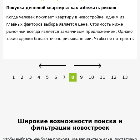
Покупка дешевой квартиры: как избежать рисков
Когда человек покупает квартиру в новостройке, одним из
главных факторов выбора является цена. Стоимость ниже
рыночной всегда является заманчивым предложением. Однако
такие сделки бывают очень рискованными. Чтобы не потерпеть
неудачу, нужно знать, как свести этот риск к минимуму.
1
2
3
4
5
6
7
8
9
10
11
12
13
Широкие возможности поиска и
фильтрации новостроек
Чтобы выбрать наиболее подходящие варианты жилья, достаточно