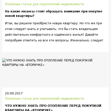
Полезные статьи для покупателей недвижимости
На какие нюансы стоит обращать внимание при покупке
новой квартиры?
Итак, вы решили приобрести новую квартиру. Но что же при
этом следует знать и учитывать, что бы стать владельцем
действительно комфортного и надёжного жилья? Давайте
попробуем ответить на все эти вопросы. Изначально, следует
владеть информацией о том, сколько вы будете добираться до
дому с работы, есть ли поблизости детский сад, школа, а
также не забудьте выяснить, в случае соседнего
строительства, когда оно закончится. Так как в конечном
результате, вы будете жить, долгие годы, на строительной
площадке, грубо говоря.
20.09.2017
Полезные статьи для покупателей недвижимости
ЧТО НУЖНО ЗНАТЬ ПРО ОТОПЛЕНИЕ ПЕРЕД ПОКУПКОЙ
КВАРТИРЫ НА «ВТОРИЧКЕ»