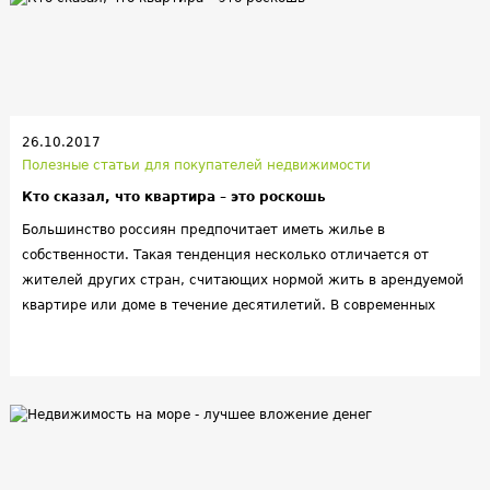
26.10.2017
Полезные статьи для покупателей недвижимости
Кто сказал, что квартира – это роскошь
Большинство россиян предпочитает иметь жилье в
собственности. Такая тенденция несколько отличается от
жителей других стран, считающих нормой жить в арендуемой
квартире или доме в течение десятилетий. В современных
условиях стать обладателей собственных квадратных метров
не представляется непосильной задачей, и при грамотном
планировании вполне достижимой. Есть вариант накопить
требуемую сумму и сразу купить понравившуюся квартиру,
накопить на первый взнос и оформить ипотеку или же можно
получить рассрочку от застройщика.