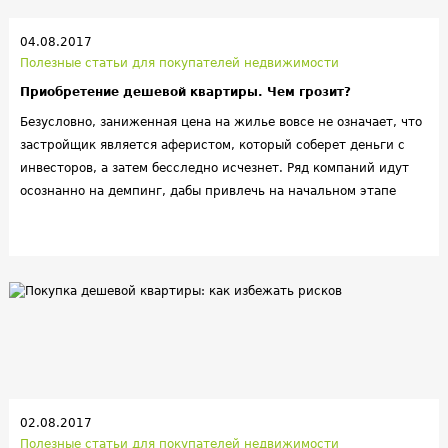
04.08.2017
Полезные статьи для покупателей недвижимости
Приобретение дешевой квартиры. Чем грозит?
Безусловно, заниженная цена на жилье вовсе не означает, что
застройщик является аферистом, который соберет деньги с
инвесторов, а затем бесследно исчезнет. Ряд компаний идут
осознанно на демпинг, дабы привлечь на начальном этапе
большее количество денежных средств. Большие объемы дают
возможность снизить на планку ниже стоимость и к такому
методу прибегают часто даже крупные застройщики, которые
обладает собственными производственными мощностями и
могут сократить расходы на строительство.
02.08.2017
Полезные статьи для покупателей недвижимости