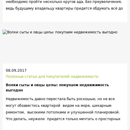
необходимо пройти несколько кругов ада. Без преувеличения,
ведь будущему владельцу квартиры придется обдумать всё до
мелочей: район, местность, этажность и даже вид с окна. А
про первый и последний этаж ходят легенды. Неужели
квартира на двадцать пятом этаже может стать причиной
того, что потенциальный покупатель передумает совершать
сделку.
08.09.2017
Полезные статьи для покупателей недвижимости
Волки сыты и овцы целы: покупаем недвижимость
выгодно
Недвижимость давно перестала быть роскошью, но не все
могут обзавестись квартирой видом на море, шикарным
ремонтом, высокими потолками и улучшенной планировкой.
Что делать, неужели придется только мечтать о просторных
квадратных метрах? Вовсе нет, можно купить выгодно. Если